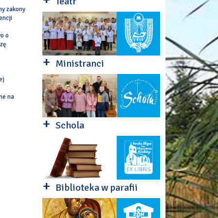
Teatr
amy zakony
encji
wo o
szę
+
Ministranci
ej
ne na
+
Schola
+
Biblioteka w parafii