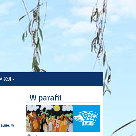
AKCJI
W parafii
alnie, w
+