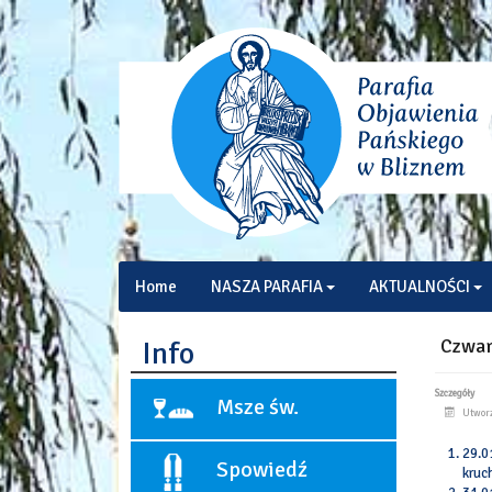
Home
NASZA PARAFIA
AKTUALNOŚCI
Czwar
Info
Szczegóły
Msze św.
Utworz
29.0
Niedziele i święta:
Spowiedź
kruc
9:00