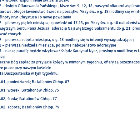
1 – wtorek, wspomnienie św. Jana Bosko
2 – święto Ofiarowania Pańskiego, Msze św.: 9, 12, 18, naszymi ofiarami wspier
zurowe, błogosławieństwo świec na początku Mszy św., o g. 18 modlimy się w int
lnoty Krwi Chrystusa i o nowe powołania
2 – pierwszy piątek miesiąca, spowiedź od 17.15, po Mszy św. o g. 18 nabożeńst
więtszym Sercu Pana Jezusa, adoracja Najświętszego Sakramentu do g. 21, pro
szać chorych
2 – pierwsza sobota miesiąca, o g. 18 modlimy się w intencji wynagradzającej
2 – pierwsza niedziela miesiąca, po sumie nabożeństwo adoracyjne
3 – naszą parafię będzie wizytował Ksiądz Kardynał Nycz, prosimy o modlitwę w t
cji
eczne Bóg zapłać za przyjęcie kolędy w minionym tygodniu, ofiary są przeznaczo
ze prace przy naszym kościele
ta Duszpasterska w tym tygodniu:
0.01, poniedziałek; Batalionów Chłop. 87
1.01, wtorek; Batalionów Chłop. 75
1.02, środa; Batalionów Chłop. 77
4.02, sobota; Batalionów Chłop. 79