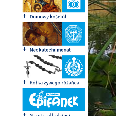
+
Domowy kościół
+
Neokatechumenat
+
Kółka żywego różańca
+
Gazetka dla dzieci