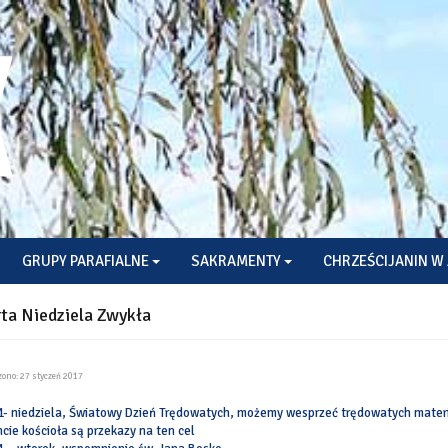
GRUPY PARAFIALNE
SAKRAMENTY
CHRZEŚCIJANIN W 
ta Niedziela Zwykła
ono: 27 styczeń 2017
1- niedziela, Światowy Dzień Trędowatych, możemy wesprzeć trędowatych materi
hcie kościoła są przekazy na ten cel