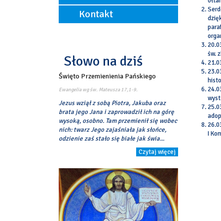
ołta
(wrzesień - czerwiec)
Mszą św.
Serd
12:00
Pierwszy piątek miesiąca:
Kontakt
Kancelaria czynna:
dzię
18:00
- spowiedź od godziny 17:15.
poniedziałek, środa, piątek
para
w godzinach: 17:00 ? 17:45
Parafia Rzymskokatolicka p.w.
Dni powszednie:
orga
Objawienia Pańskiego
8:00
20.0
ul. Łaszczyńskiego 1
18:00
św. 
Słowo na dziś
05-082 Blizne
21.0
tel./fax 22 7220250
23.0
Święto Przemienienia Pańskiego
mail:
histo
par.objawieniapanskiego@gmail.com
24.0
Ewangelia wg św. Mateusza
17,1-9.
Konto parafii
wyst
Jezus wziął z sobą Piotra, Jakuba oraz
Alior Bank
25.0
brata jego Jana i zaprowadził ich na górę
16 2490 0005 0000 4530 7455 5934
adop
wysoką, osobno. Tam przemienił się wobec
26.0
nich: twarz Jego zajaśniała jak słońce,
I Kom
odzienie zaś stało się białe jak świa...
Czytaj więcej