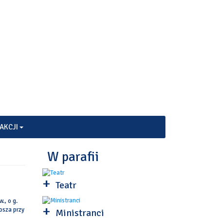
AKCJI
W parafii
+
Teatr
., o g.
+
osza przy
Ministranci