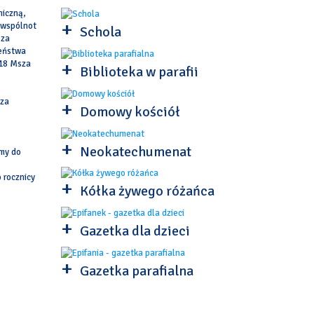
niczną,
+
i wspólnot
Schola
 za
żeństwa
+
 18 Msza
Biblioteka w parafii
sza
+
Domowy kościół
+
Neokatechumenat
amy do
 rocznicy
+
Kółka żywego różańca
+
Gazetka dla dzieci
+
Gazetka parafialna