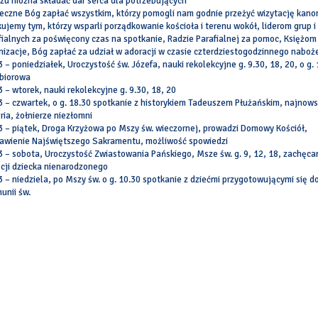
rzu można składać dar serca dla potrzebujących
eczne Bóg zapłać wszystkim, którzy pomogli nam godnie przeżyć wizytację kano
kujemy tym, którzy wsparli porządkowanie kościoła i terenu wokół, liderom grup 
fialnych za poświęcony czas na spotkanie, Radzie Parafialnej za pomoc, Księżom
nizacje, Bóg zapłać za udział w adoracji w czasie czterdziestogodzinnego nabo
3 – poniedziałek, Uroczystość św. Józefa, nauki rekolekcyjne g. 9.30, 18, 20, o g.
zbiorowa
3 – wtorek, nauki rekolekcyjne g. 9.30, 18, 20
3 – czwartek, o g. 18.30 spotkanie z historykiem Tadeuszem Płużańskim, najnow
ria, żołnierze niezłomni
3 – piątek, Droga Krzyżowa po Mszy św. wieczornej, prowadzi Domowy Kościół,
awienie Najświętszego Sakramentu, możliwość spowiedzi
3 – sobota, Uroczystość Zwiastowania Pańskiego, Msze św. g. 9, 12, 18, zachęc
cji dziecka nienarodzonego
3 – niedziela, po Mszy św. o g. 10.30 spotkanie z dziećmi przygotowującymi się do
unii św.