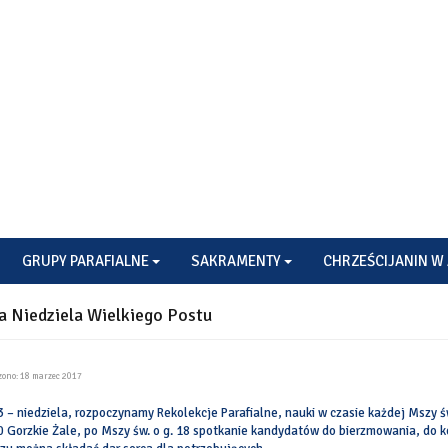
GRUPY PARAFIALNE
SAKRAMENTY
CHRZEŚCIJANIN W 
a Niedziela Wielkiego Postu
ono: 18 marzec 2017
3 – niedziela, rozpoczynamy Rekolekcje Parafialne, nauki w czasie każdej Mszy św
0 Gorzkie Żale, po Mszy św. o g. 18 spotkanie kandydatów do bierzmowania, do k