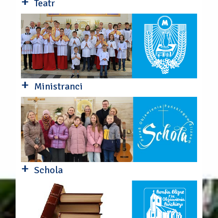
+
Teatr
+
Ministranci
+
Schola