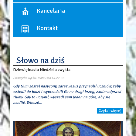
10:30 - Msza święta dla dzieci, (wrzesień - czerwiec)
12:00
Spowiedź odbywa się przed każdą Mszą św.
Kancelaria
18:00
Pierwszy piątek miesiąca:
- spowiedź od godziny 17:15.
Dni powszednie:
Kancelaria czynna:
8:00
Kontakt
poniedziałek, środa, piątek
18:00
w godzinach: 17:00 ? 17:45
Parafia Rzymskokatolicka p.w. Objawienia Pańskiego
ul. Łaszczyńskiego 1
05-082 Blizne
Słowo na dziś
tel./fax 22 7220250
mail:
par.objawieniapanskiego@gmail.com
Dziewiętnasta Niedziela zwykła
Konto parafii
Alior Bank
Ewangelia wg św. Mateusza
14,22-33.
16 2490 0005 0000 4530 7455 5934
Gdy tłum został nasycony, zaraz Jezus przynaglił uczniów, żeby
wsiedli do łodzi i wyprzedzili Go na drugi brzeg, zanim odprawi
tłumy. Gdy to uczynił, wyszedł sam jeden na górę, aby się
modlić. Wieczó...
Czytaj więcej