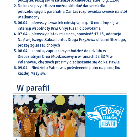
początek Mszą św. w katedrze Archidiecezjalnej o g. 11.00
Do kosza przy ołtarzu można składać dar serca dla
potrzebujących, parafialna Caritas rozprowadza świece na stół
wielkanocny
06.04 – pierwszy czwartek miesiąca, o g. 18 modlimy się w
intencji wspólnoty Krwi Chrystusa i o powołania
07.04 – pierwszy piątek miesiąca, spowiedź 17.15, adoracja
Najświętszego Sakramentu, Droga Krzyżowa ulicami Bliznego,
proszę zgłaszać chorych
08.04 – sobota, zapraszamy młodzież do udziału w
Diecezjalnym Dniu Młodzieżowym w ramach 32 ŚDM w
Wilanowie, chętnych prosimy o zgłaszanie się do ks. Pawła
09.04 – Niedziela Palmowa, poświęcenie palm na początku
każdej Mszy św.
W parafii