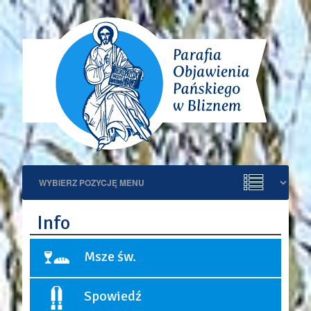
Info
Msze św.
Niedziele i święta:
Spowiedź
9:00