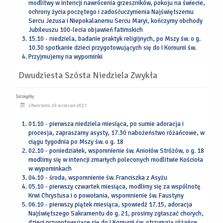
modlitwy w intencji nawrócenia grzeszników, pokoju na świecie,
ochrony życia poczętego i zadośćuczynienia Najświętszemu
Sercu Jezusa i Niepokalanemu Sercu Maryi, kończymy obchody
Jubileuszu 100-lecia objawień fatimskich
15.10 - niedziela, badanie praktyk religijnych, po Mszy św. o g.
10.30 spotkanie dzieci przygotowujących się do I Komunii św.
Przyjmujemy na wypominki
Dwudziesta Szósta Niedziela Zwykła
Szczegóły
Utworzono: 29 wrzesień 2017
01.10 - pierwsza niedziela miesiąca, po sumie adoracja i
procesja, zapraszamy asysty, 17.30 nabożeństwo różańcowe, w
ciągu tygodnia po Mszy św. o g. 18
02.10 - poniedziałek, wspomnienie św. Aniołów Stróżów, o g. 18
modlimy się w intencji zmarłych poleconych modlitwie Kościoła
w wypominkach
04.10 - środa, wspomnienie św. Franciszka z Asyżu
05.10 - pierwszy czwartek miesiąca, modlimy się za wspólnotę
Krwi Chrystusa i o powołania, wspomnienie św. Faustyny
06.10 - pierwszy piątek miesiąca, spowiedź 17.15, adoracja
Najświętszego Sakramentu do g. 21, prosimy zgłaszać chorych,
dzieci przygotowujące się do I Komunii św. otrzymają różańce