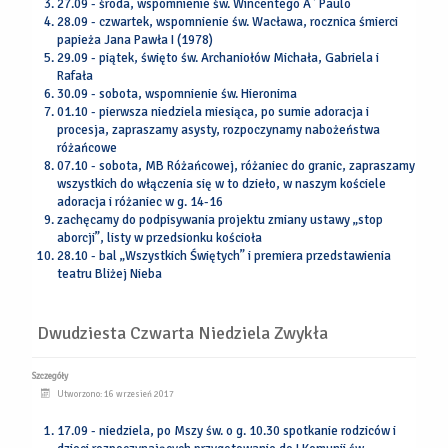
27.09 - środa, wspomnienie św. Wincentego A` Paulo
28.09 - czwartek, wspomnienie św. Wacława, rocznica śmierci
papieża Jana Pawła I (1978)
29.09 - piątek, święto św. Archaniołów Michała, Gabriela i
Rafała
30.09 - sobota, wspomnienie św. Hieronima
01.10 - pierwsza niedziela miesiąca, po sumie adoracja i
procesja, zapraszamy asysty, rozpoczynamy nabożeństwa
różańcowe
07.10 - sobota, MB Różańcowej, różaniec do granic, zapraszamy
wszystkich do włączenia się w to dzieło, w naszym kościele
adoracja i różaniec w g. 14-16
zachęcamy do podpisywania projektu zmiany ustawy „stop
aborcji”, listy w przedsionku kościoła
28.10 - bal „Wszystkich Świętych” i premiera przedstawienia
teatru Bliżej Nieba
Dwudziesta Czwarta Niedziela Zwykła
Szczegóły
Utworzono: 16 wrzesień 2017
17.09 - niedziela, po Mszy św. o g. 10.30 spotkanie rodziców i