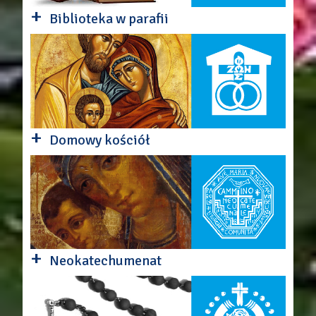
+
Biblioteka w parafii
+
Domowy kościół
+
Neokatechumenat