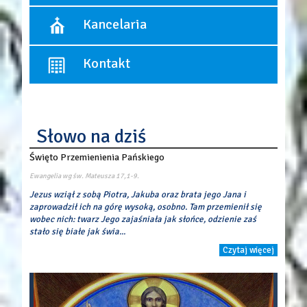
10:30 - Msza święta dla dzieci, (wrzesień - czerwiec)
12:00
Spowiedź odbywa się przed każdą Mszą św.
Kancelaria
18:00
Pierwszy piątek miesiąca:
- spowiedź od godziny 17:15.
Dni powszednie:
Kancelaria czynna:
8:00
Kontakt
poniedziałek, środa, piątek
18:00
w godzinach: 17:00 ? 17:45
Parafia Rzymskokatolicka p.w. Objawienia Pańskiego
ul. Łaszczyńskiego 1
05-082 Blizne
Słowo na dziś
tel./fax 22 7220250
mail:
par.objawieniapanskiego@gmail.com
Święto Przemienienia Pańskiego
Konto parafii
Alior Bank
Ewangelia wg św. Mateusza
17,1-9.
16 2490 0005 0000 4530 7455 5934
Jezus wziął z sobą Piotra, Jakuba oraz brata jego Jana i
zaprowadził ich na górę wysoką, osobno. Tam przemienił się
wobec nich: twarz Jego zajaśniała jak słońce, odzienie zaś
stało się białe jak świa...
Czytaj więcej