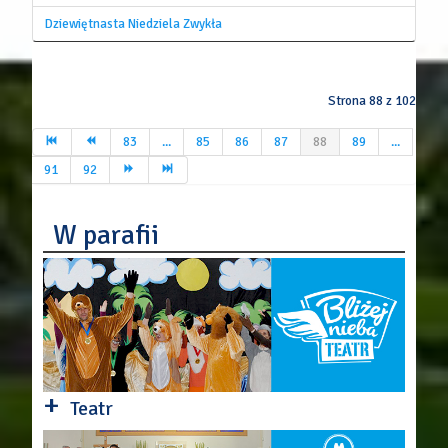
Dziewiętnasta Niedziela Zwykła
Strona 88 z 102
83
...
85
86
87
88
89
...
91
92
W parafii
+
Teatr