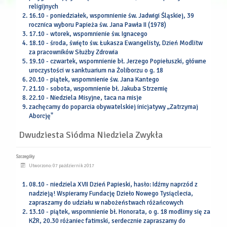
religijnych
16.10 - poniedziałek, wspomnienie św. Jadwigi Śląskiej, 39
rocznica wyboru Papieża św. Jana Pawła II (1978)
17.10 - wtorek, wspomnienie św. Ignacego
18.10 - środa, święto św. Łukasza Ewangelisty, Dzień Modlitw
za pracowników Służby Zdrowia
19.10 - czwartek, wspomnienie bł. Jerzego Popiełuszki, główne
uroczystości w sanktuarium na Żoliborzu o g. 18
20.10 - piątek, wspomnienie św. Jana Kantego
21.10 - sobota, wspomnienie bł. Jakuba Strzemię
22.10 - Niedziela Misyjne, taca na misje
zachęcamy do poparcia obywatelskiej inicjatywy „Zatrzymaj
Aborcję"
Dwudziesta Siódma Niedziela Zwykła
Szczegóły
Utworzono: 07 październik 2017
08.10 - niedziela XVII Dzień Papieski, hasło: Idźmy naprzód z
nadzieją! Wspieramy Fundację Dzieło Nowego Tysiąclecia,
zapraszamy do udziału w nabożeństwach różańcowych
13.10 - piątek, wspomnienie bł. Honorata, o g. 18 modlimy się za
KŻR, 20.30 różaniec fatimski, serdecznie zapraszamy do