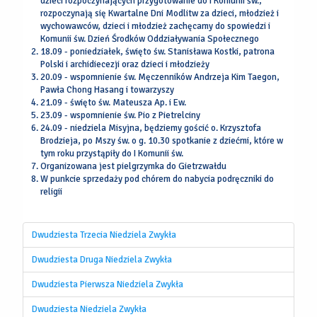
dzieci rozpoczynających przygotowanie do I Komunii św.,
rozpoczynają się Kwartalne Dni Modlitw za dzieci, młodzież i
wychowawców, dzieci i młodzież zachęcamy do spowiedzi i
Komunii św. Dzień Środków Oddziaływania Społecznego
18.09 - poniedziałek, święto św. Stanisława Kostki, patrona
Polski i archidiecezji oraz dzieci i młodzieży
20.09 - wspomnienie św. Męczenników Andrzeja Kim Taegon,
Pawła Chong Hasang i towarzyszy
21.09 - święto św. Mateusza Ap. i Ew.
23.09 - wspomnienie św. Pio z Pietrelciny
24.09 - niedziela Misyjna, będziemy gościć o. Krzysztofa
Brodzieja, po Mszy św. o g. 10.30 spotkanie z dziećmi, które w
tym roku przystąpiły do I Komunii św.
Organizowana jest pielgrzymka do Gietrzwałdu
W punkcie sprzedaży pod chórem do nabycia podręczniki do
religii
Dwudziesta Trzecia Niedziela Zwykła
Dwudziesta Druga Niedziela Zwykła
Dwudziesta Pierwsza Niedziela Zwykła
Dwudziesta Niedziela Zwykła