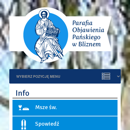
Info
Msze św.
Niedziele i święta:
Spowiedź
9:00