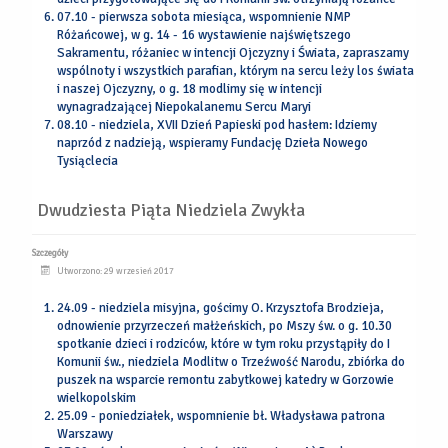
07.10 - pierwsza sobota miesiąca, wspomnienie NMP
Różańcowej, w g. 14 - 16 wystawienie najświętszego
Sakramentu, różaniec w intencji Ojczyzny i Świata, zapraszamy
wspólnoty i wszystkich parafian, którym na sercu leży los świata
i naszej Ojczyzny, o g. 18 modlimy się w intencji
wynagradzającej Niepokalanemu Sercu Maryi
08.10 - niedziela, XVII Dzień Papieski pod hasłem: Idziemy
naprzód z nadzieją, wspieramy Fundację Dzieła Nowego
Tysiąclecia
Dwudziesta Piąta Niedziela Zwykła
Szczegóły
Utworzono: 29 wrzesień 2017
24.09 - niedziela misyjna, gościmy O. Krzysztofa Brodzieja,
odnowienie przyrzeczeń małżeńskich, po Mszy św. o g. 10.30
spotkanie dzieci i rodziców, które w tym roku przystąpiły do I
Komunii św., niedziela Modlitw o Trzeźwość Narodu, zbiórka do
puszek na wsparcie remontu zabytkowej katedry w Gorzowie
wielkopolskim
25.09 - poniedziałek, wspomnienie bł. Władysława patrona
Warszawy